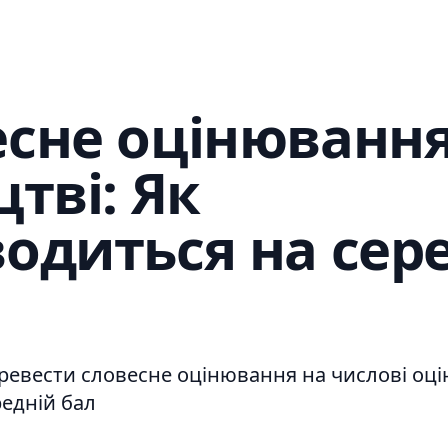
сне оцінювання
цтві: Як
одиться на сер
еревести словесне оцінювання на числові оці
едній бал