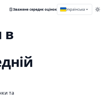
Зважене середнє оцінок
Українська
Перейт
 в
едній
нки та