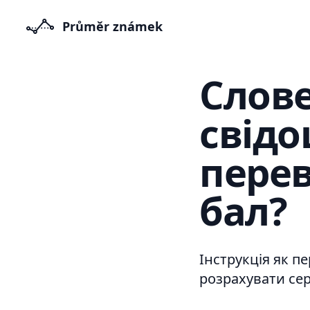
Průměr známek
Слове
свідо
перев
бал?
Інструкція як п
розрахувати сер