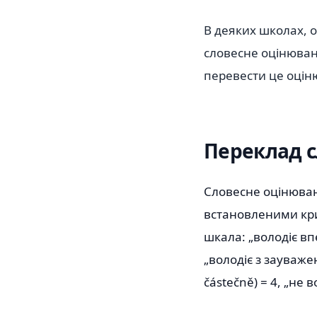
В деяких школах, 
словесне оцінюван
перевести це оцін
Переклад с
Словесне оцінюванн
встановленими кри
шкала: „володіє впе
„володіє з зауважен
částečně) = 4, „не в