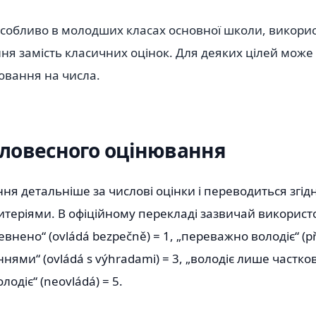
особливо в молодших класах основної школи, викори
ня замість класичних оцінок. Для деяких цілей може
ювання на числа.
ловесного оцінювання
я детальніше за числові оцінки і переводиться згідн
теріями. В офіційному перекладі зазвичай використ
внено“ (ovládá bezpečně) = 1, „переважно володіє“ (př
нями“ (ovládá s výhradami) = 3, „володіє лише частков
олодіє“ (neovládá) = 5.