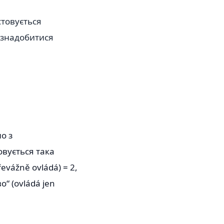
стовується
 знадобитися
о з
овується така
evážně ovládá) = 2,
о“ (ovládá jen